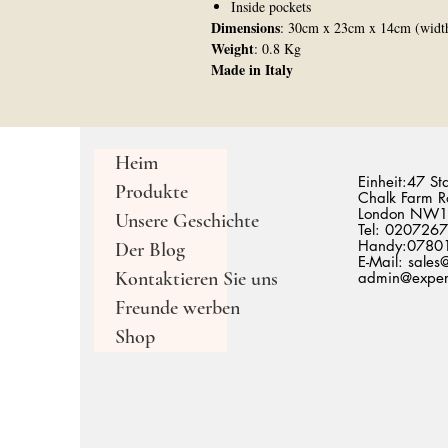
Inside pockets
Dimensions
: 30cm x 23cm x 14cm (widt
Weight
: 0.8 Kg
Made in Italy
Heim
Einheit:47 St
Produkte
Chalk Farm R
London NW1
Unsere Geschichte
Tel: 020726
Handy:0780
Der Blog
E-Mail:
sales
Kontaktieren Sie uns
admin@expert
Freunde werben
Shop