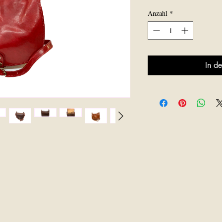
Anzahl
*
In d