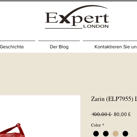
Geschichte
Der Blog
Kontaktieren Sie un
Zarin (ELP7955) 
Standardpre
Sal
 100,00 £ 
80,00 £
Pre
Color
*