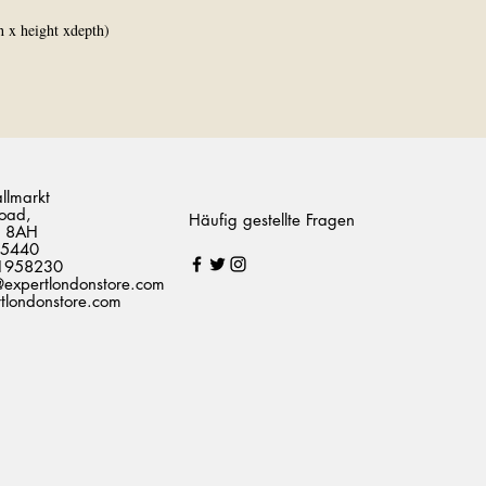
h x height xdepth)
allmarkt
oad,
Häufig gestellte Fragen
 8AH
75440
1958230
@expertlondonstore.com
londonstore.com