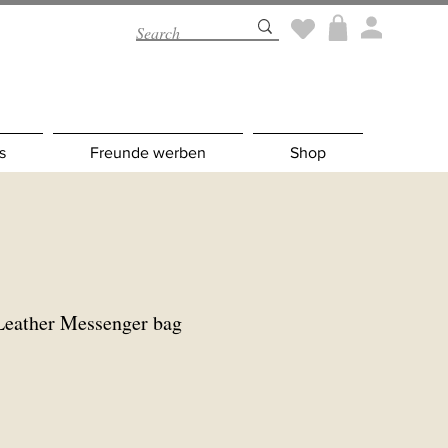
s
Freunde werben
Shop
Leather Messenger bag
is
e-
is