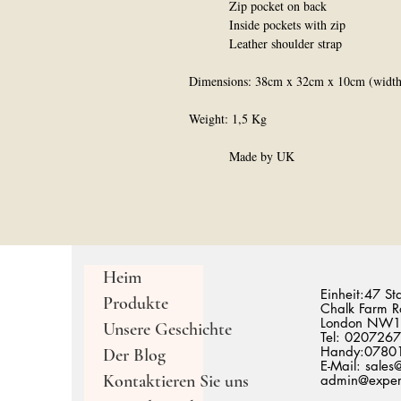
Zip pocket on back
Inside pockets with zip
Leather shoulder strap
Dimensions: 38cm x 32cm x 10cm (width 
Weight: 1,5 Kg
Made by UK
Heim
Einheit:47 St
Produkte
Chalk Farm R
London NW1
Unsere Geschichte
Tel: 020726
Handy:0780
Der Blog
E-Mail:
sales
Kontaktieren Sie uns
admin@expert