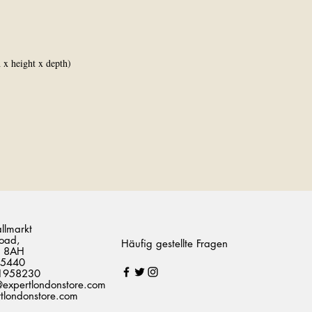
x height x depth)
allmarkt
oad,
Häufig gestellte Fragen
 8AH
75440
1958230
@expertlondonstore.com
londonstore.com