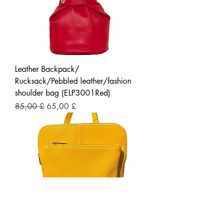
Leather Backpack/
Rucksack/Pebbled leather/fashion
shoulder bag (ELP3001Red)
Prezzo regolare
Prezzo scontato
85,00 £
65,00 £