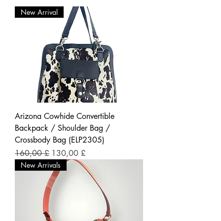
New Arrival
Arizona Cowhide Convertible
Backpack / Shoulder Bag /
Crossbody Bag (ELP2305)
Prezzo regolare
Prezzo scontato
160,00 £
130,00 £
New Arrivals