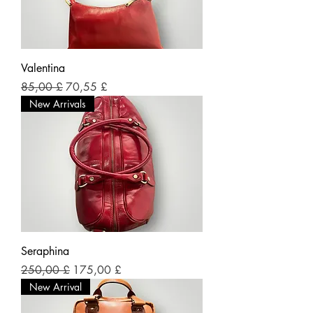
Valentina
Prezzo regolare
Prezzo scontato
85,00 £
70,55 £
New Arrivals
Seraphina
Prezzo regolare
Prezzo scontato
250,00 £
175,00 £
New Arrival