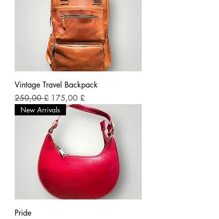
Vintage Travel Backpack
Prezzo regolare
Prezzo scontato
250,00 £
175,00 £
New Arrivals
Pride