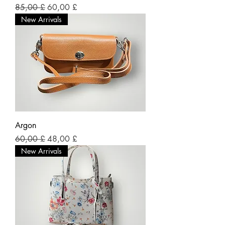
Prezzo regolare
Prezzo scontato
85,00 £
60,00 £
New Arrivals
Argon
Prezzo regolare
Prezzo scontato
60,00 £
48,00 £
New Arrivals