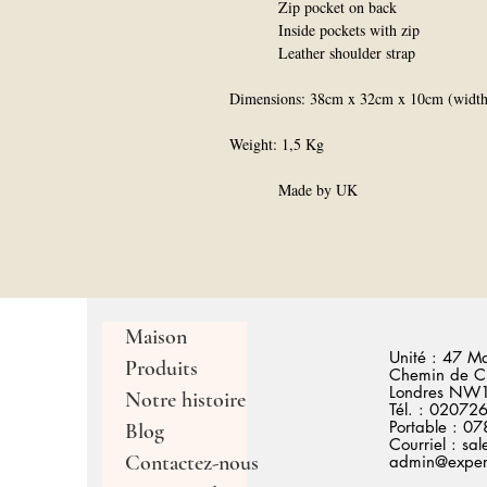
Zip pocket on back
Inside pockets with zip
Leather shoulder strap
Dimensions: 38cm x 32cm x 10cm (width 
Weight: 1,5 Kg
Made by UK
Maison
Unité : 47 M
Produits
Chemin de C
Londres NW
Notre histoire
Tél. : 0207
Portable : 
Blog
Courriel :
sal
Contactez-nous
admin@expert