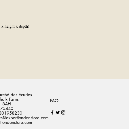
x height x depth)
arché des écuries
halk Farm,
FAQ
1 8AH
2675440
07801958230
es@expertlondonstore.com
londonstore.com